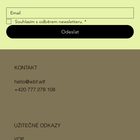
Souhlasím s odběrem newsletteru.
*
Odeslat
KONTAKT
hello@wbf.wtf
+420 777 278 108
UŽITEČNÉ ODKAZY
VOP