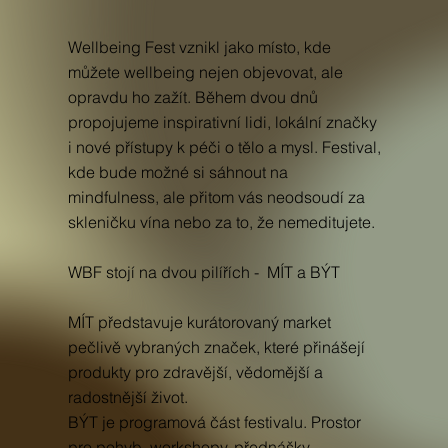
Wellbeing Fest vznikl jako místo, kde
můžete wellbeing nejen objevovat, ale
opravdu ho zažít. Během dvou dnů
propojujeme inspirativní lidi, lokální značky
i nové přístupy k péči o tělo a mysl. Festival,
kde bude možné si sáhnout na
mindfulness, ale přitom vás neodsoudí za
skleničku vína nebo za to, že nemeditujete.
WBF stojí na dvou pilířích - MÍT a BÝT
MÍT představuje kurátorovaný market
pečlivě vybraných značek, které přinášejí
produkty pro zdravější, vědomější a
radostnější život.
BÝT je programová část festivalu. Prostor
pro pohyb, workshopy, přednášky,