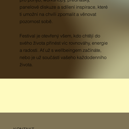
panelové diskuze a sdílení inspirace, které
ti umožní na chvíli zpomalit a věnovat
pozornost sobě.
Festival je otevřený všem, kdo chtějí do
svého života přinést víc rovnováhy, energie
a radosti. Ať už s wellbeingem začínáte,
nebo je už součástí vašeho každodenního
života.