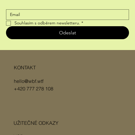
Souhlasím s odběrem newsletteru.
*
Odeslat
KONTAKT
hello@wbf.wtf
+420 777 278 108
UŽITEČNÉ ODKAZY