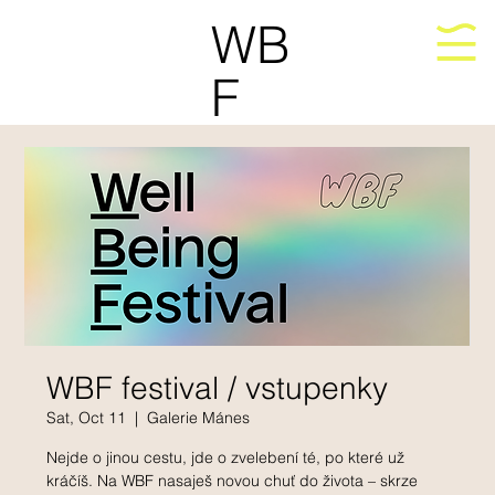
WB
F
WBF festival / vstupenky
Sat, Oct 11
  |  
Galerie Mánes
Nejde o jinou cestu, jde o zvelebení té, po které už
kráčíš. Na WBF nasaješ novou chuť do života – skrze