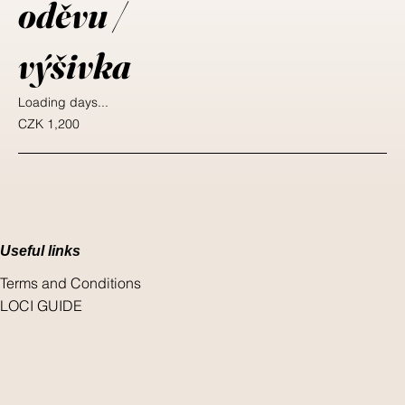
oděvu /
výšivka
Loading days...
1,200
CZK 1,200
Czech
korunas
Useful links
Terms and Conditions
LOCI GUIDE