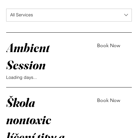
All Services
Ambient
Book Now
Session
Loading days...
Škola
Book Now
nontoxic
líčení tipy a