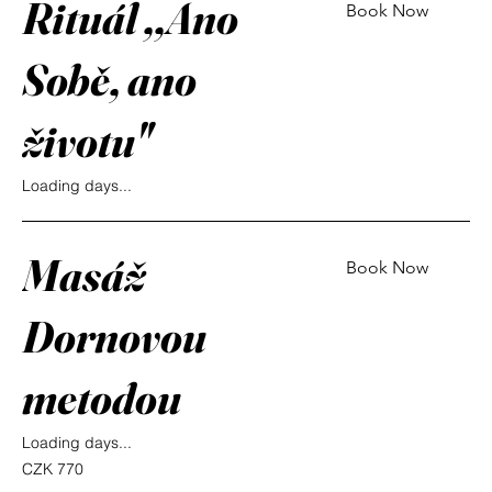
Rituál ,,Ano
Book Now
Sobě, ano
životu"
Loading days...
Masáž
Book Now
Dornovou
metodou
Loading days...
770
CZK 770
Czech
korunas