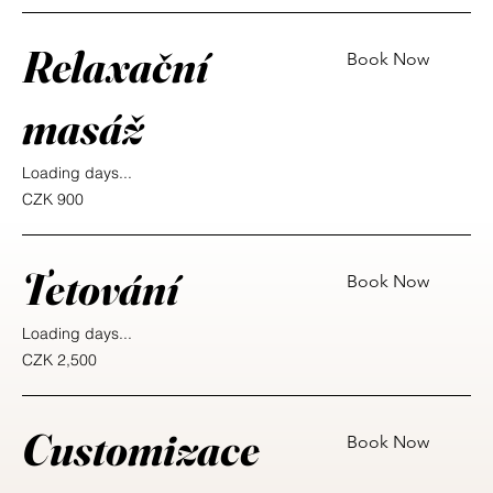
Relaxační
Book Now
masáž
Loading days...
900
CZK 900
Czech
korunas
Tetování
Book Now
Loading days...
2,500
CZK 2,500
Czech
korunas
Customizace
Book Now