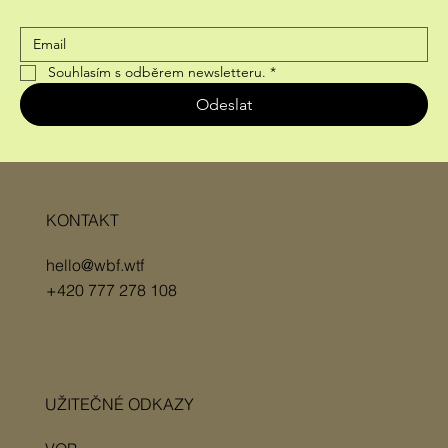
Souhlasím s odběrem newsletteru.
*
Odeslat
KONTAKT
hello@wbf.wtf
+420 777 278 108
UŽITEČNÉ ODKAZY