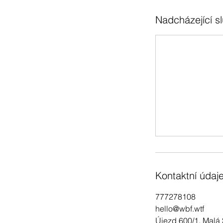
Nadcházející s
Kontaktní údaj
777278108
hello@wbf.wtf
Újezd 600/1, Malá 