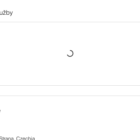
lužby
e
Strana, Czechia