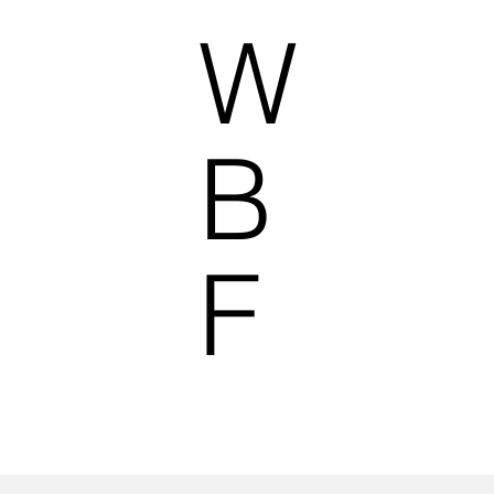
W
B
F