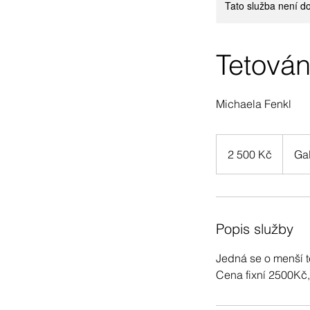
Tato služba není do
Tetován
Michaela Fenkl
2 500
českých
2 500 Kč
Ga
korun
Popis služby
Jedná se o menší t
Cena fixní 2500Kč,