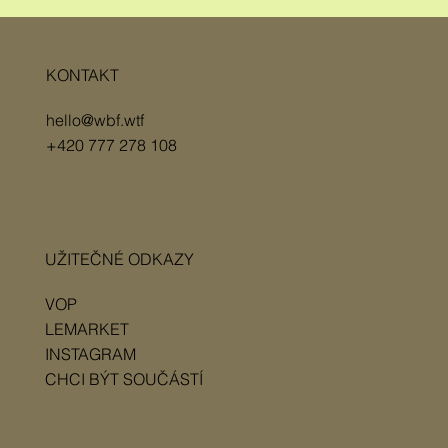
KONTAKT
hello@wbf.wtf
+420 777 278 108
UŽITEČNÉ ODKAZY
VOP
LEMARKET
INSTAGRAM
CHCI BÝT SOUČÁSTÍ