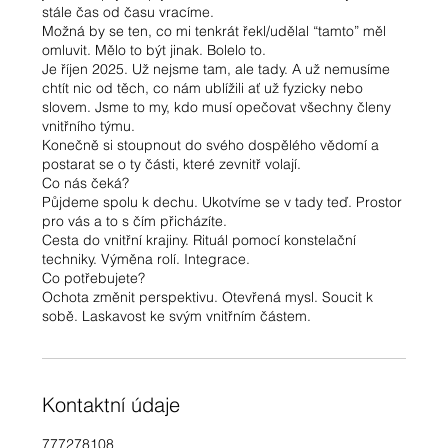
stále čas od času vracíme.
Možná by se ten, co mi tenkrát řekl/udělal “tamto” měl
omluvit. Mělo to být jinak. Bolelo to.
Je říjen 2025. Už nejsme tam, ale tady. A už nemusíme
chtít nic od těch, co nám ublížili ať už fyzicky nebo
slovem. Jsme to my, kdo musí opečovat všechny členy
vnitřního týmu.
Konečně si stoupnout do svého dospělého vědomí a
postarat se o ty části, které zevnitř volají.
Co nás čeká?
Půjdeme spolu k dechu. Ukotvíme se v tady teď. Prostor
pro vás a to s čím přicházíte.
Cesta do vnitřní krajiny. Rituál pomocí konstelační
techniky. Výměna rolí. Integrace.
Co potřebujete?
Ochota změnit perspektivu. Otevřená mysl. Soucit k
sobě. Laskavost ke svým vnitřním částem.
Kontaktní údaje
777278108