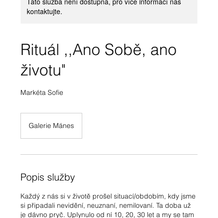
Tato služba není dostupná, pro více informací nás
kontaktujte.
Rituál ,,Ano Sobě, ano
životu"
Markéta Sofie
Galerie Mánes
Popis služby
Každý z nás si v životě prošel situací/obdobím, kdy jsme
si připadali nevidění, neuznaní, nemilovaní. Ta doba už
je dávno pryč. Uplynulo od ní 10, 20, 30 let a my se tam