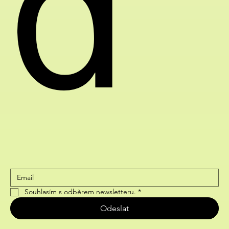
d
Souhlasím s odběrem newsletteru.
*
Odeslat