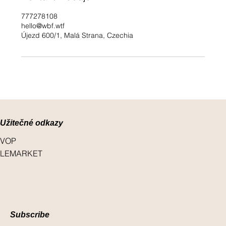
777278108
hello@wbf.wtf
Újezd 600/1, Malá Strana, Czechia
Užitečné odkazy
VOP
LEMARKET
Subscribe