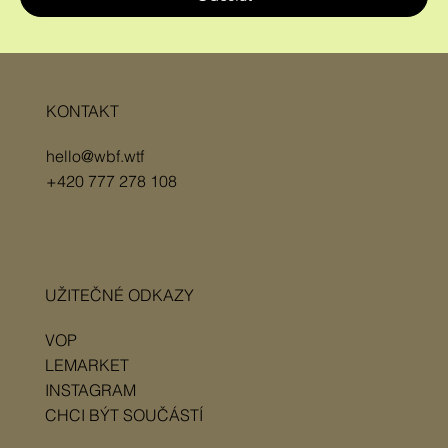
KONTAKT
hello@wbf.wtf
+420 777 278 108
UŽITEČNÉ ODKAZY
VOP
LEMARKET
INSTAGRAM
CHCI BÝT SOUČÁSTÍ