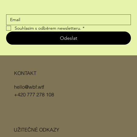
Souhlasím s odběrem newsletteru.
*
Odeslat
KONTAKT
hello@wbf.wtf
+420 777 278 108
UŽITEČNÉ ODKAZY